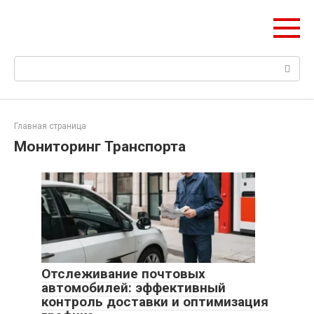
Перейти
НИС ГЛОНАСС
к
Навигация и безопасность автомобиля
контенту
Поиск:
Главная страница
Мониторинг Транспорта
Отслеживание почтовых
автомобилей: эффективный
контроль доставки и оптимизация