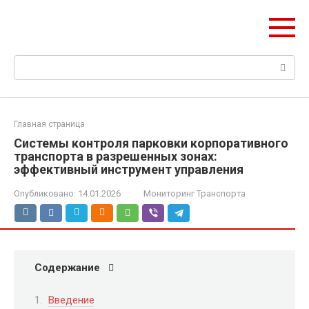
Перейти
НИС ГЛОНАСС
к
Навигация и безопасность автомобиля
контенту
Поиск:
Главная страница
Системы контроля парковки корпоративного
транспорта в разрешенных зонах:
эффективный инструмент управления
Опубликовано:
14.01.2026
Мониторинг Транспорта
Содержание
Введение