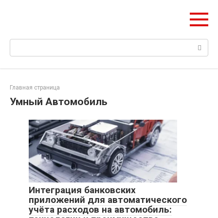
Перейти
НИС ГЛОНАСС
к
Навигация и безопасность автомобиля
контенту
Поиск:
Главная страница
Умный Автомобиль
Интеграция банковских
приложений для автоматического
учёта расходов на автомобиль: