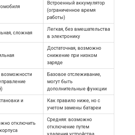
Встроенный аккумулятор
томобиля
(ограниченное время
работы)
Легкая, без вмешательства
ьная, сложная
в электронику
Достаточная, возможно
ильная
снижение при низком
заряде
 возможности
Базовое отслеживание,
 управление
могут быть
)
дополнительные функции
становки и
Как правило ниже, но с
учетом замены батареи
Средняя: возможно
ожно отключить
отключение путем
корпуса
удаления устройства