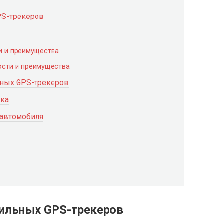
PS-трекеров
и и преимущества
ости и преимущества
дных GPS-трекеров
ика
 автомобиля
бильных GPS-трекеров