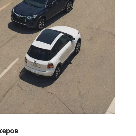
керов