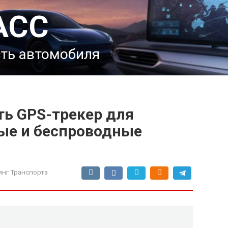
АСС
сть автомобиля
ть GPS-трекер для
ые и беспроводные
нг Транспорта