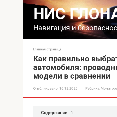
Перейти
НИС ГЛОН
к
контенту
Навигация и безопасно
Главная страница
Как правильно выбра
автомобиля: проводн
модели в сравнении
Опубликовано:
16.12.2025
Рубрика:
Монитори
Содержание