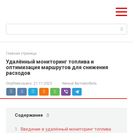
Перейти
НИС ГЛОНАСС
к
Навигация и безопасность автомобиля
контенту
Поиск:
Главная страница
Удалённый мониторинг топлива и
оптимизация маршрутов для снижения
расходов
Опубликовано:
21.11.2025
Умный Автомобиль
Содержание
Введение в удалённый мониторинг топлива