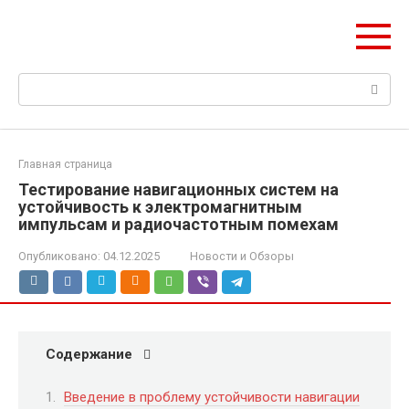
Перейти
НИС ГЛОНАСС
к
Навигация и безопасность автомобиля
контенту
Поиск:
Главная страница
Тестирование навигационных систем на
устойчивость к электромагнитным
импульсам и радиочастотным помехам
Опубликовано:
04.12.2025
Новости и Обзоры
Содержание
Введение в проблему устойчивости навигации