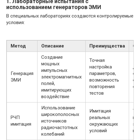
1. Лабораторные испытания с
использованием генераторов ЭМИ
В специальных лабораториях создаются контролируемые
условия:
Метод
Описание
Преимущества
Ог
Создание
Точная
мощных
настройка
До
импульсных
Генерация
параметров,
об
электромагнитных
ЭМИ
возможность
ог
полей,
повторения
спе
имитирующих
тестов
воздействие
Использование
Имитация
Тр
широкополосных
РЧП
реальных
во
источников
имитация
окружающих
эн
радиочастотных
условий
по
колебаний