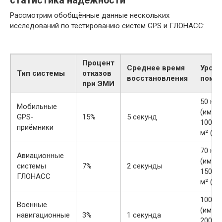
статистика надежности
Рассмотрим обобщённые данные нескольких
исследований по тестированию систем GPS и ГЛОНАСС:
Процент
Среднее время
Уров
Тип системы
отказов
восстановления
поме
при ЭМИ
50 кВ
Мобильные
(импул
GPS-
15%
5 секунд
100 м
приёмники
м² (Р
70 кВ
Авиационные
(импул
системы
7%
2 секунды
150 м
ГЛОНАСС
м² (Р
100 к
Военные
(импул
навигационные
3%
1 секунда
200 м