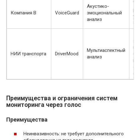
То
Акустико-
ра
Компания B
VoiceGuard
эмоциональный
ус
анализ
85
По
оц
во
Мультиаспектный
НИИ транспорта
DriverMood
сн
анализ
ко
оф
ос
Преимущества и ограничения систем
мониторинга через голос
Преимущества
Неинвазивность: не требует дополнительного