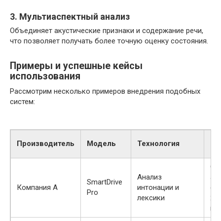
3. Мультиаспектный анализ
Объединяет акустические признаки и содержание речи,
что позволяет получать более точную оценку состояния.
Примеры и успешные кейсы
использования
Рассмотрим несколько примеров внедрения подобных
систем:
Ре
Производитель
Модель
Технология
ис
Со
Анализ
ав
SmartDrive
Компания A
интонации и
си
Pro
лексики
20
ме