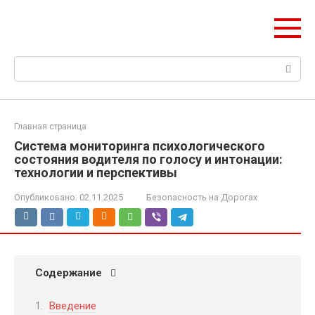
Перейти
НИС ГЛОНАСС
к
Навигация и безопасность автомобиля
контенту
Поиск:
Главная страница
Система мониторинга психологического
состояния водителя по голосу и интонации:
технологии и перспективы
Опубликовано:
02.11.2025
Безопасность на Дорогах
Содержание
Введение