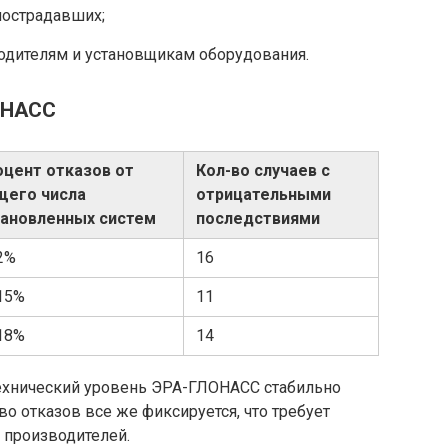
пострадавших;
одителям и установщикам оборудования.
ОНАСС
оцент отказов от
Кол-во случаев с
щего числа
отрицательными
тановленных систем
последствиями
2%
16
15%
11
18%
14
технический уровень ЭРА-ГЛОНАСС стабильно
о отказов все же фиксируется, что требует
 производителей.