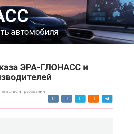
АСС
сть автомобиля
каза ЭРА-ГЛОНАСС и
изводителей
тельство и Требования