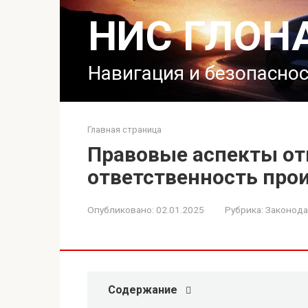
Перейти
НИС ГЛОН
к
контенту
Навигация и безопасно
Главная страница
Правовые аспекты от
ответственность про
Опубликовано:
02.01.2025
Рубрика:
Законода
Содержание