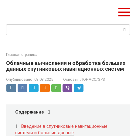
Перейти
НИС ГЛОНАСС
к
Навигация и безопасность автомобиля
контенту
Поиск:
Главная страница
Облачные вычисления и обработка больших
данных спутниковых навигационных систем
Опубликовано:
03.03.2025
Основы ГЛОНАСС/GPS
Содержание
Введение в спутниковые навигационные
системы и большие данные