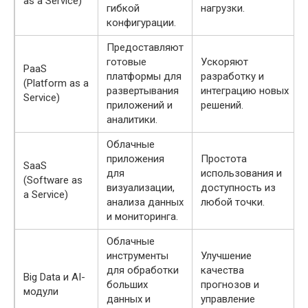
as a Service)
гибкой
нагрузки.
конфигурации.
Предоставляют
готовые
Ускоряют
PaaS
платформы для
разработку и
(Platform as a
развертывания
интеграцию новых
Service)
приложений и
решений.
аналитики.
Облачные
приложения
Простота
SaaS
для
использования и
(Software as
визуализации,
доступность из
a Service)
анализа данных
любой точки.
и мониторинга.
Облачные
инструменты
Улучшение
для обработки
качества
Big Data и AI-
больших
прогнозов и
модули
данных и
управление