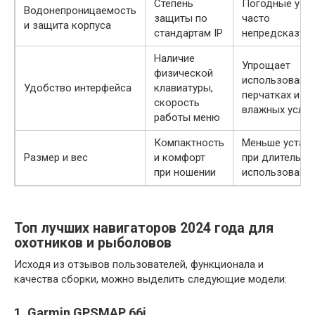
Степень
Погодные усл
Водонепроницаемость
защиты по
часто
и защита корпуса
стандартам IP
непредсказуе
Наличие
Упрощает
физической
использование
Удобство интерфейса
клавиатуры,
перчатках и во
скорость
влажных услов
работы меню
Компактность
Меньше устал
Размер и вес
и комфорт
при длительно
при ношении
использовани
Топ лучших навигаторов 2024 года для
охотников и рыболовов
Исходя из отзывов пользователей, функционала и
качества сборки, можно выделить следующие модели:
1. Garmin GPSMAP 66i