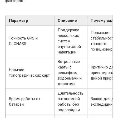
факторов:
Параметр
Описание
Почему важн
Поддержка
Повышает
нескольких
Точность GPS и
стабильность 
систем
GLONASS
точность
спутниковой
позициониров
навигации
Встроенные
карты с
Критично для
Наличие
рельефом,
ориентировани
топографических карт
водоемами и
дикой природ
дорогами
Длительность
Время работы от
автономной
Важно для дол
батареи
работы без
экспедиций
подзарядки