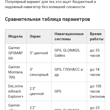
Популярный вариант для тех, кто ищет бюджетный и
надежный навигатор без излишней сложности.
Сравнительная таблица параметров
Навигационные
Время
Модель
Экран
системы
работы
Garmin
GPS, GLONASS,
до 35
GPSMAP
3″ цветной
Galileo
часов
66i
Garmin
5″
GPS, ГЛОНАСС и
до 18
Montana
сенсорный
др.
часов
700i
DeLorme
до 100
2.3″
inReach
GPS
часов
цветной
Explorer+
(экономия)
Garmin
2.2″
до 25