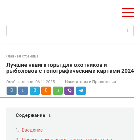
Перейти
НИС ГЛОНАСС
к
Навигация и безопасность автомобиля
контенту
Поиск:
Главная страница
Лучшие навигаторы для охотников и
рыболовов с топографическими картами 2024
Опубликовано:
06.11.2025
Навигаторы и Приложения
Содержание
Введение
Почему важно использовать навигатор с