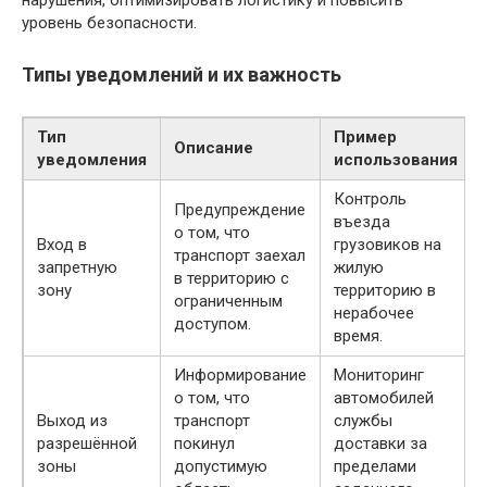
нарушения, оптимизировать логистику и повысить
уровень безопасности.
Типы уведомлений и их важность
Тип
Пример
Описание
уведомления
использования
Контроль
Предупреждение
въезда
о том, что
Вход в
грузовиков на
транспорт заехал
запретную
жилую
в территорию с
зону
территорию в
ограниченным
нерабочее
доступом.
время.
Информирование
Мониторинг
о том, что
автомобилей
Выход из
транспорт
службы
разрешённой
покинул
доставки за
зоны
допустимую
пределами