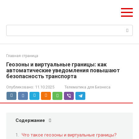
Перейти
НИС ГЛОНАСС
к
Навигация и безопасность автомобиля
контенту
Поиск:
Главная страница
Геозоны и виртуальные границы: как
автоматические уведомления повышают
безопасность транспорта
Опубликовано:
11.10.2025
Телематика для Бизнеса
Содержание
Что такое геозоны и виртуальные границы?