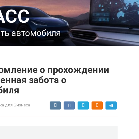
АСС
сть автомобиля
омление о прохождении
енная забота о
биля
ка для Бизнеса