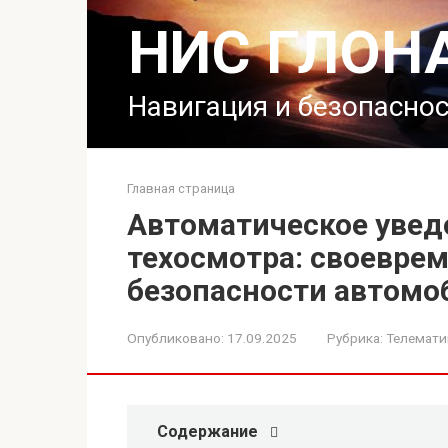
Перейти
НИС ГЛОН
к
контенту
Навигация и безопасно
Главная страница
Автоматическое увед
техосмотра: своеврем
безопасности автомо
Опубликовано:
17.09.2025
Рубрика:
Телемати
Содержание