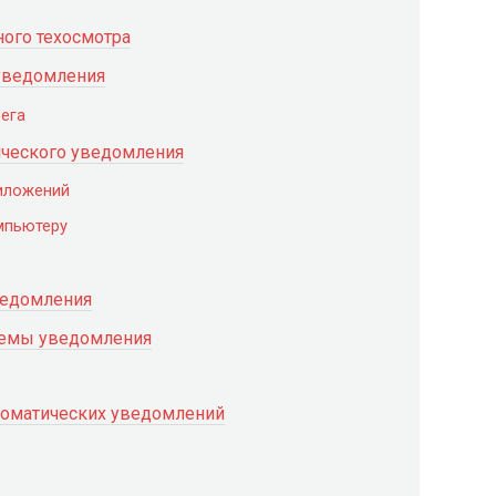
ого техосмотра
уведомления
ега
ического уведомления
иложений
мпьютеру
ведомления
темы уведомления
томатических уведомлений