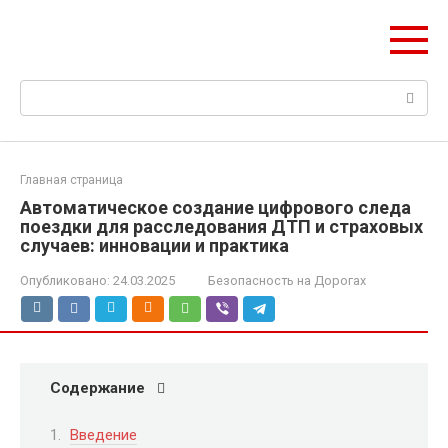
Перейти
НИС ГЛОНАСС
к
Навигация и безопасность автомобиля
контенту
Поиск:
Главная страница
Автоматическое создание цифрового следа
поездки для расследования ДТП и страховых
случаев: инновации и практика
Опубликовано:
24.03.2025
Безопасность на Дорогах
Содержание
Введение